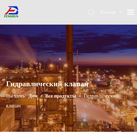
Pусский
English
简体中
文
Гидравлический клапан
Вы здесь:
Дом
»
Все продукты
»
Гидравлический
клапан