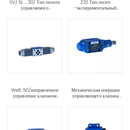
SV/ SL ... 30/ Тип пилота
Z2S Тип пилот
управляемого
-экспериментальный
контрольного клапана
контрольный клапан
сэндвит -пластин
We6..50/направленное
Механическая операция
управление клапаном
управляющего клапана
электрической работы
типа 4WMU/R