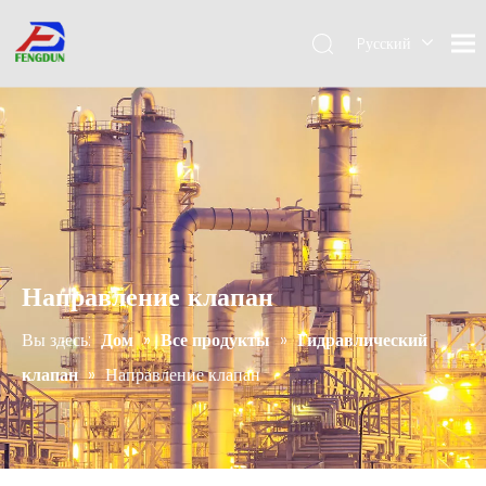
Pусский
English
简体中
文
Направление клапан
Вы здесь:
Дом
»
Все продукты
»
Гидравлический
клапан
»
Направление клапан