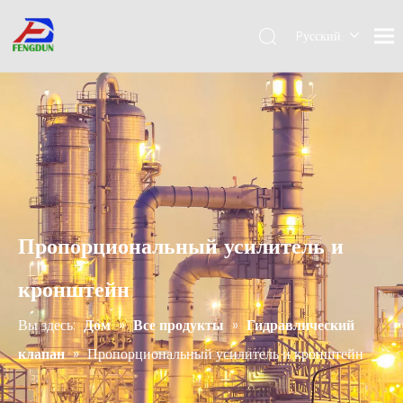
Pусский
English
简体中
文
Пропорциональный усилитель и
кронштейн
Вы здесь:
Дом
»
Все продукты
»
Гидравлический
клапан
»
Пропорциональный усилитель и кронштейн