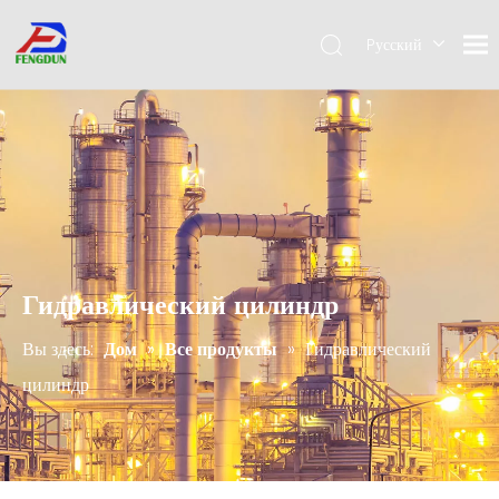
Pусский
English
简体中
文
Гидравлический цилиндр
Вы здесь:
Дом
»
Все продукты
»
Гидравлический
цилиндр