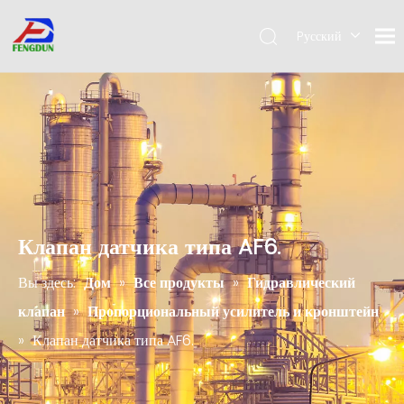
Pусский
English
简体中
文
Клапан датчика типа AF6.
Вы здесь:
Дом
»
Все продукты
»
Гидравлический
клапан
»
Пропорциональный усилитель и кронштейн
»
Клапан датчика типа AF6.