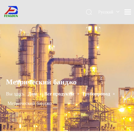
Pусский
English
简体中
文
Метрический банджо
Вы здесь:
Дом
»
Все продукты
»
Трубопровод
»
Метрический банджо