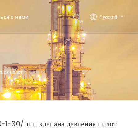
Pусский
ься с нами
English
简体中文
ения пилот
-1-30/ тип клапана давления пилот