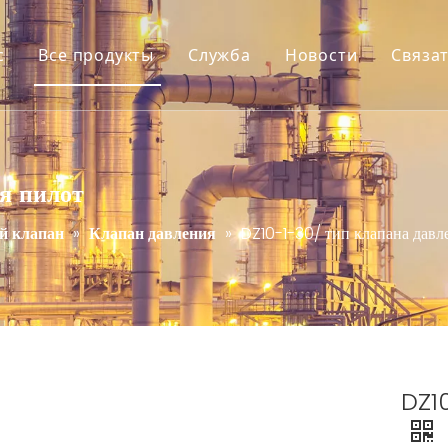
с
Все продукты
Служба
Новости
Связат
я пилот
й клапан
»
Клапан давления
»
DZ10-1-30/ тип клапана давл
DZ10