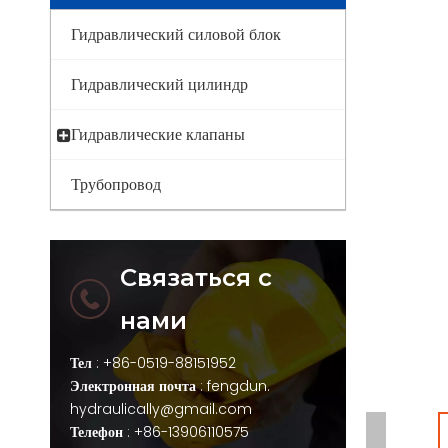
Гидравлический силовой блок
Гидравлический цилиндр
Гидравлические клапаны
Трубопровод
Связаться с
нами
Тел
: +86-0519-88151952
Электронная почта
:
fengdun.
hydraulically@gmail.com
Телефон
: +86-13906110575