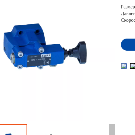
Разме
Давлен
Скорос