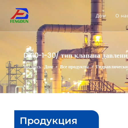
Дом
О на
DZ10-1-30/ тип клапана давлени
Вы здесь:
Дом
»
Все продукты
»
Гидравлически
Продукция