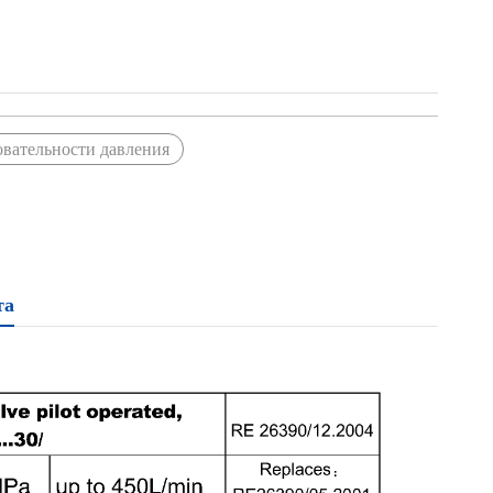
овательности давления
та