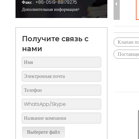
Факс
: +86-0519-88179275
Дополнительная информация>
Получите связь с
Клапан п
нами
Поставщи
Выберите файл