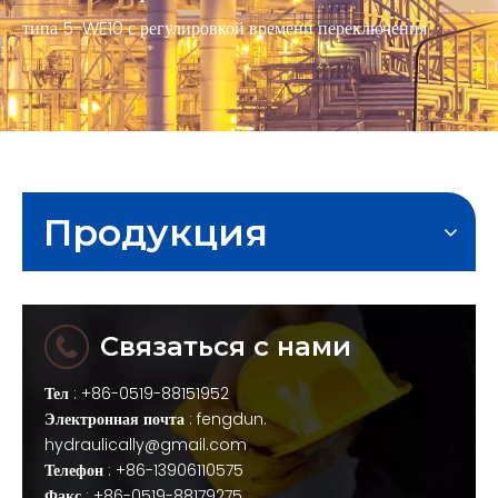
типа 5-WE10 с регулировкой времени переключения
Продукция
Связаться с нами
Тел
: +86-0519-88151952
Электронная почта
:
fengdun.
hydraulically@gmail.com
Телефон
: +86-13906110575
Факс
: +86-0519-88179275