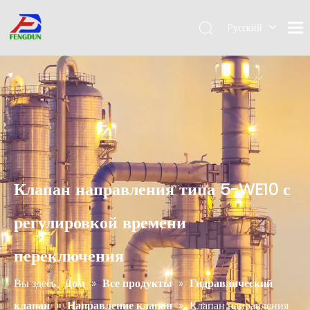
Pусский
English
简体中
文
Клапан направления типа 5-WE10 с
регулировкой времени
переключения
Вы здесь:
Дом
»
Все продукты
»
Гидравлический
клапан
»
Направление клапан
»
Клапан направления