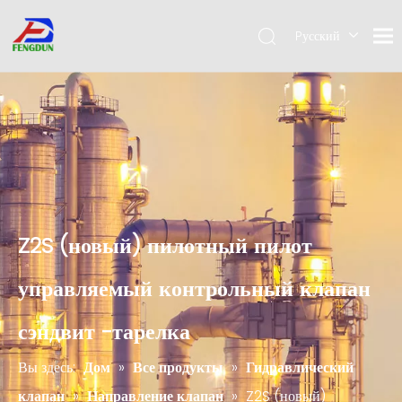
Pусский
English
简体中
文
Z2S (новый) пилотный пилот
управляемый контрольный клапан
сэндвит -тарелка
Вы здесь:
Дом
»
Все продукты
»
Гидравлический
клапан
»
Направление клапан
»
Z2S (новый)