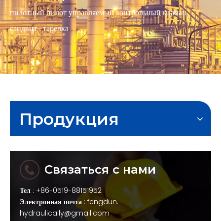
пилотный пилот управляемый контрольный клапан
сэндвит -тарелка
Продукция
Связаться с нами
Тел
: +86-0519-88151952
Электронная почта
:
fengdun.
hydraulically@gmail.com